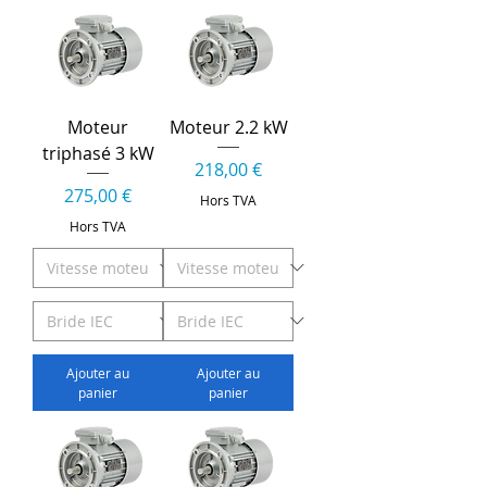
Moteur
Moteur 2.2 kW
triphasé 3 kW
Prix
218,00 €
Prix
275,00 €
Hors TVA
Hors TVA
Ajouter au
Ajouter au
panier
panier