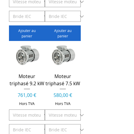
Ajouter au
Ajouter au
panier
panier
Moteur
Moteur
triphasé 9.2 kW
triphasé 7.5 kW
Prix
Prix
761,00 €
580,00 €
Hors TVA
Hors TVA