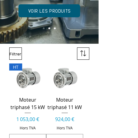
VOIR LES PRODUITS
Filtrer
HT
Moteur
Moteur
triphasé 15 kW
triphasé 11 kW
Prix
Prix
1 053,00 €
924,00 €
Hors TVA
Hors TVA