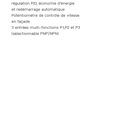
régulation PID, économie d’énergie
et redémarrage automatique
Potentiomètre de contrôle de vitesse
en façade
3 entrées multi-fonctions P1,P2 et P3
(sélectionnable PNP/NPN)
1 entrée analogique V1 (0-10V continu)
1 sortie 12V continu VR (tension de
référence pour utilisation d’un
potentiomètre externe 1 à 5 kΩ)
1 sortie analogique 0-10V continu (A0)
1 sortie digitale multifonction
collecteur ouvert (EG/Q1)
1 sortie fixe 24V continu (24)
1 sortie par relais (pour signaler les
défauts – A1/B1/C1)
1 Port RJ45 pour connection de
l’afficheur clavier déporté vendu en
option.