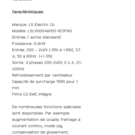
Caractéristiques:
Marque: LS Electric Co
Modèle: LSLV0004M100-1EOFNS
(Entrée / sortie standard)
Puissance: 0.4kW
Entrée: 200 – 240V (-15% à +10%), 3.7
A, 50 à 60Hz (+/-5%)
Sortie: 3 phases 200-240V, 2.4 A, 0.1-
400Hz
Refroidissement par ventilateur
Capacité de surcharge 150% pour 1
min
Filtre C2 EMC intégré
De nombreuses fonctions spéciales
sont disponibles. Par exemple:
augmentation de couple, freinage à
courant continu, mode jog,
compensation de glissement,