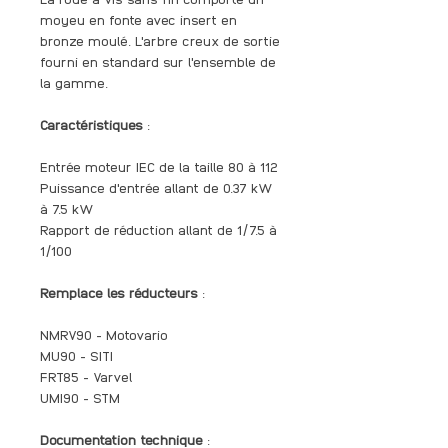
moyeu en fonte avec insert en
bronze moulé. L'arbre creux de sortie
fourni en standard sur l'ensemble de
la gamme.
Caractéristiques
:
Entrée moteur IEC de la taille 80 à 112
Puissance d'entrée allant de 0.37 kW
à 7.5 kW
Rapport de réduction allant de 1/7.5 à
1/100
Remplace les réducteurs
:
NMRV90 - Motovario
MU90 - SITI
FRT85 - Varvel
UMI90 - STM
Documentation technique
: