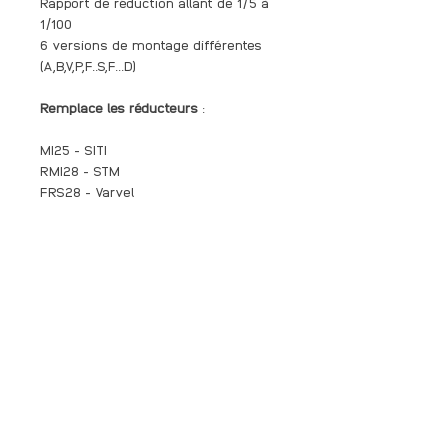
Rapport de réduction allant de 1/5 à
1/100
6 versions de montage différentes
(A,B,V,P,F..S,F...D)
Remplace les réducteurs
:
MI25 - SITI
RMI28 - STM
FRS28 - Varvel
Documentation Technique
:
Catalogue SFK
Liste des pièces détachées
Caractéristiques produit
- Carter Aluminium rond
Livraison
- Entrée IEC