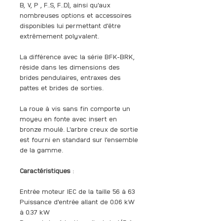
B, V, P , F..S, F..D), ainsi qu'aux
nombreuses options et accessoires
disponibles lui permettant d'être
extrêmement polyvalent.
La différence avec la série BFK-BRK,
réside dans les dimensions des
brides pendulaires, entraxes des
pattes et brides de sorties.
La roue à vis sans fin comporte un
moyeu en fonte avec insert en
bronze moulé. L'arbre creux de sortie
est fourni en standard sur l'ensemble
de la gamme.
Caractéristiques
:
Entrée moteur IEC de la taille 56 à 63
Puissance d'entrée allant de 0.06 kW
à 0.37 kW