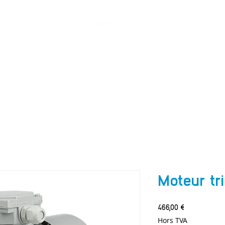
ACCUEIL
MOTEURS
ROUE & VIS
VARIATEURS
Mor
Moteur tr
Prix
466,00 €
Hors TVA