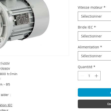
Vitesse moteur
*
Sélectionner
Bride IEC
*
Sélectionner
Alimentation
*
Sélectionner
V/400V
Quantité
*
0V/690V
2800 tr/min
F
14 - B5
aider :
Co
tion IEC
moteur